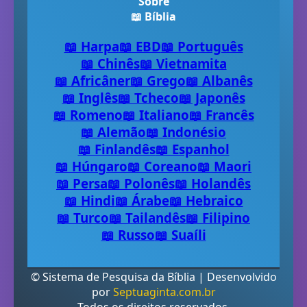
Sobre
📖 Bíblia
📖 Harpa
📖 EBD
📖 Português
📖 Chinês
📖 Vietnamita
📖 Africâner
📖 Grego
📖 Albanês
📖 Inglês
📖 Tcheco
📖 Japonês
📖 Romeno
📖 Italiano
📖 Francês
📖 Alemão
📖 Indonésio
📖 Finlandês
📖 Espanhol
📖 Húngaro
📖 Coreano
📖 Maori
📖 Persa
📖 Polonês
📖 Holandês
📖 Hindi
📖 Árabe
📖 Hebraico
📖 Turco
📖 Tailandês
📖 Filipino
📖 Russo
📖 Suaíli
© Sistema de Pesquisa da Bíblia | Desenvolvido
por
Septuaginta.com.br