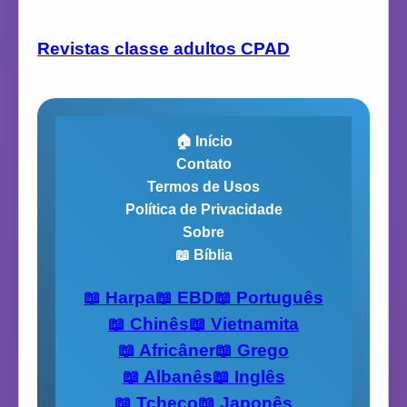
Revistas classe adultos CPAD
🏠 Início
Contato
Termos de Usos
Política de Privacidade
Sobre
📖 Bíblia
📖 Harpa
📖 EBD
📖 Português
📖 Chinês
📖 Vietnamita
📖 Africâner
📖 Grego
📖 Albanês
📖 Inglês
📖 Tcheco
📖 Japonês