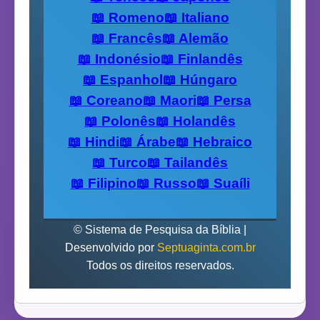
📖 Romeno
📖 Italiano
📖 Francês
📖 Alemão
📖 Indonésio
📖 Finlandês
📖 Espanhol
📖 Húngaro
📖 Coreano
📖 Maori
📖 Persa
📖 Polonês
📖 Holandês
📖 Hindi
📖 Árabe
📖 Hebraico
📖 Turco
📖 Tailandês
📖 Filipino
📖 Russo
📖 Suaíli
© Sistema de Pesquisa da Bíblia |
Desenvolvido por
Septuaginta.com.br
Todos os direitos reservados.