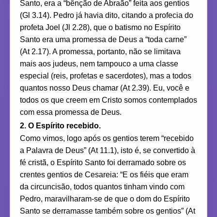
Santo, era a “bênção de Abraão” feita aos gentios
(Gl 3.14). Pedro já havia dito, citando a profecia do
profeta Joel (Jl 2.28), que o batismo no Espírito
Santo era uma promessa de Deus a “toda carne”
(At 2.17). A promessa, portanto, não se limitava
mais aos judeus, nem tampouco a uma classe
especial (reis, profetas e sacerdotes), mas a todos
quantos nosso Deus chamar (At 2.39). Eu, você e
todos os que creem em Cristo somos contemplados
com essa promessa de Deus.
2. O Espírito recebido.
Como vimos, logo após os gentios terem “recebido
a Palavra de Deus” (At 11.1), isto é, se convertido à
fé cristã, o Espírito Santo foi derramado sobre os
crentes gentios de Cesareia: “E os fiéis que eram
da circuncisão, todos quantos tinham vindo com
Pedro, maravilharam-se de que o dom do Espírito
Santo se derramasse também sobre os gentios” (At