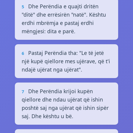
Dhe Perëndia e quajti dritën
5
"ditë" dhe errësirën "natë". Kështu
erdhi mbrëmja e pastaj erdhi
mëngjesi: dita e parë.
Pastaj Perëndia tha: "Le të jetë
6
një kupë qiellore mes ujërave, që t'i
ndajë ujërat nga ujërat".
Dhe Perëndia krijoi kupën
7
qiellore dhe ndau ujërat që ishin
poshtë saj nga ujërat që ishin sipër
saj. Dhe kështu u bë.