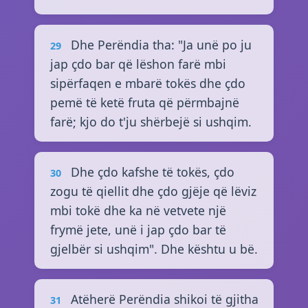
Dhe Perëndia tha: "Ja unë po ju
29
jap çdo bar që lëshon farë mbi
sipërfaqen e mbarë tokës dhe çdo
pemë të ketë fruta që përmbajnë
farë; kjo do t'ju shërbejë si ushqim.
Dhe çdo kafshe të tokës, çdo
30
zogu të qiellit dhe çdo gjëje që lëviz
mbi tokë dhe ka në vetvete një
frymë jete, unë i jap çdo bar të
gjelbër si ushqim". Dhe kështu u bë.
Atëherë Perëndia shikoi të gjitha
31