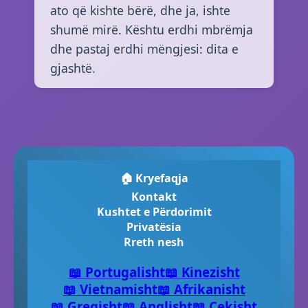
ato që kishte bërë, dhe ja, ishte
shumë mirë. Kështu erdhi mbrëmja
dhe pastaj erdhi mëngjesi: dita e
gjashtë.
🏠 Kryefaqja
Kontakt
Kushtet e Përdorimit
Privatësia
Rreth nesh
📖 Portugalisht
📖 Kinezisht
📖 Vietnamisht
📖 Afrikanisht
📖 Greqisht
📖 Anglisht
📖 Çekisht