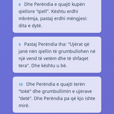
Dhe Perëndia e quajti kupën
8
qiellore "qiell". Kështu erdhi
mbrëmja, pastaj erdhi mëngjesi:
dita e dytë.
Pastaj Perëndia tha: "Ujërat që
9
janë nën qiellin të grumbullohen në
një vend të vetëm dhe të shfaqet
tera". Dhe kështu u bë.
Dhe Perëndia e quajti terën
10
"tokë" dhe grumbullimin e ujërave
"detë". Dhe Perëndia pa që kjo ishte
mirë.