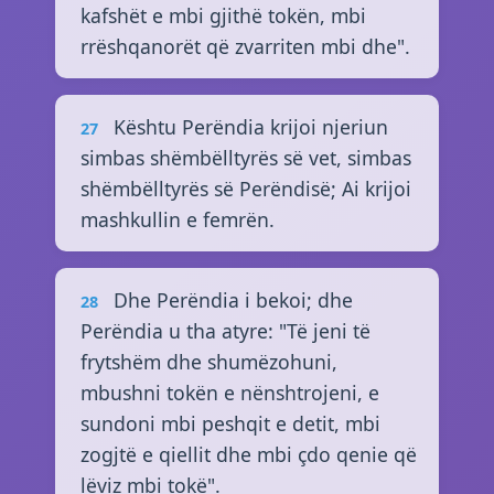
kafshët e mbi gjithë tokën, mbi
rrëshqanorët që zvarriten mbi dhe".
Kështu Perëndia krijoi njeriun
27
simbas shëmbëlltyrës së vet, simbas
shëmbëlltyrës së Perëndisë; Ai krijoi
mashkullin e femrën.
Dhe Perëndia i bekoi; dhe
28
Perëndia u tha atyre: "Të jeni të
frytshëm dhe shumëzohuni,
mbushni tokën e nënshtrojeni, e
sundoni mbi peshqit e detit, mbi
zogjtë e qiellit dhe mbi çdo qenie që
lëviz mbi tokë".