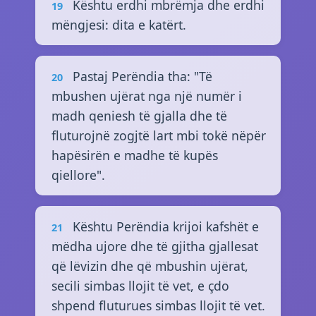
Kështu erdhi mbrëmja dhe erdhi
19
mëngjesi: dita e katërt.
Pastaj Perëndia tha: "Të
20
mbushen ujërat nga një numër i
madh qeniesh të gjalla dhe të
fluturojnë zogjtë lart mbi tokë nëpër
hapësirën e madhe të kupës
qiellore".
Kështu Perëndia krijoi kafshët e
21
mëdha ujore dhe të gjitha gjallesat
që lëvizin dhe që mbushin ujërat,
secili simbas llojit të vet, e çdo
shpend fluturues simbas llojit të vet.