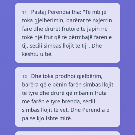
Pastaj Perëndia tha: "Të mbijë
11
toka gjelbërimin, barërat të nxjerrin
farë dhe drurët frutore të japin në
tokë një frut që të përmbajë farën e
tij, secili simbas llojit të tij". Dhe
kështu u bë.
Dhe toka prodhoi gjelbërim,
12
barëra që e bënin farën simbas llojit
të tyre dhe drurë që mbanin fruta
me farën e tyre brenda, secili
simbas llojit të vet. Dhe Perëndia e
pa se kjo ishte mirë.