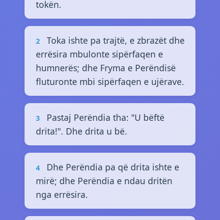
tokën.
Toka ishte pa trajtë, e zbrazët dhe
2
errësira mbulonte sipërfaqen e
humnerës; dhe Fryma e Perëndisë
fluturonte mbi sipërfaqen e ujërave.
Pastaj Perëndia tha: "U bëftë
3
drita!". Dhe drita u bë.
Dhe Perëndia pa që drita ishte e
4
mirë; dhe Perëndia e ndau dritën
nga errësira.