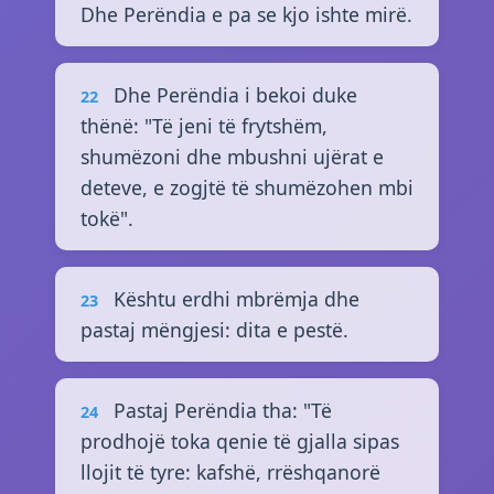
Dhe Perëndia e pa se kjo ishte mirë.
Dhe Perëndia i bekoi duke
22
thënë: "Të jeni të frytshëm,
shumëzoni dhe mbushni ujërat e
deteve, e zogjtë të shumëzohen mbi
tokë".
Kështu erdhi mbrëmja dhe
23
pastaj mëngjesi: dita e pestë.
Pastaj Perëndia tha: "Të
24
prodhojë toka qenie të gjalla sipas
llojit të tyre: kafshë, rrëshqanorë