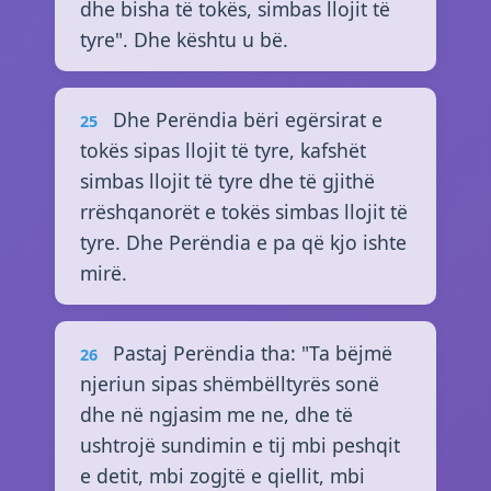
dhe bisha të tokës, simbas llojit të
tyre". Dhe kështu u bë.
Dhe Perëndia bëri egërsirat e
25
tokës sipas llojit të tyre, kafshët
simbas llojit të tyre dhe të gjithë
rrëshqanorët e tokës simbas llojit të
tyre. Dhe Perëndia e pa që kjo ishte
mirë.
Pastaj Perëndia tha: "Ta bëjmë
26
njeriun sipas shëmbëlltyrës sonë
dhe në ngjasim me ne, dhe të
ushtrojë sundimin e tij mbi peshqit
e detit, mbi zogjtë e qiellit, mbi