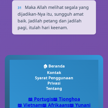
Maka Allah melihat segala yang
31
dijadikan-Nya itu, sungguh amat
baik. Jadilah petang dan jadilah
pagi, itulah hari keenam.
🏠 Beranda
Kontak
Syarat Penggunaan
Privasi
Tentang
📖 Portugis
📖 Tionghoa
📖 Vietnam
📖 Afrikaans
📖 Yunani